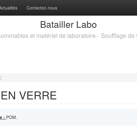
Actualités
Contactez-nous
Batailler Labo
ommables et matériel de laboratoire - Soufflage de 
E
 EN VERRE
e :
POM.