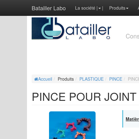
Batailler Labo
La société
|
|
Produits
Cons
Accueil
Produits
PLASTIQUE
PINCE
PINC
PINCE POUR JOINT
Matièr