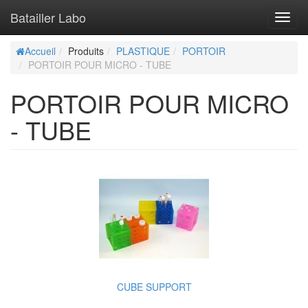
Batailler Labo
Toggl
navig
Accueil
Produits
PLASTIQUE
PORTOIR
PORTOIR POUR MICRO - TUBE
PORTOIR POUR MICRO
- TUBE
CUBE SUPPORT