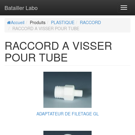
Batailler Labo
Toggl
navig
Accueil
Produits
PLASTIQUE
RACCORD
RACCORD A VISSER POUR TUBE
RACCORD A VISSER
POUR TUBE
ADAPTATEUR DE FILETAGE GL