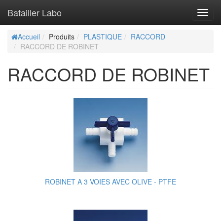
Batailler Labo
Toggl
navig
Accueil
Produits
PLASTIQUE
RACCORD
RACCORD DE ROBINET
RACCORD DE ROBINET
ROBINET A 3 VOIES AVEC OLIVE - PTFE